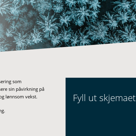
isering som
usere sin påvirkning på
Fyll ut skjemaet
g og lønnsom vekst.
ing.