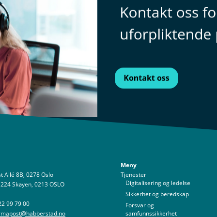
Meny
t Allé 8B, 0278 Oslo
Tjenester
Digitalisering og ledelse
 224 Skøyen, 0213 OSLO
Sikkerhet og beredskap
22 99 79 00
Forsvar og
irmapost@habberstad.no
samfunnssikkerhet