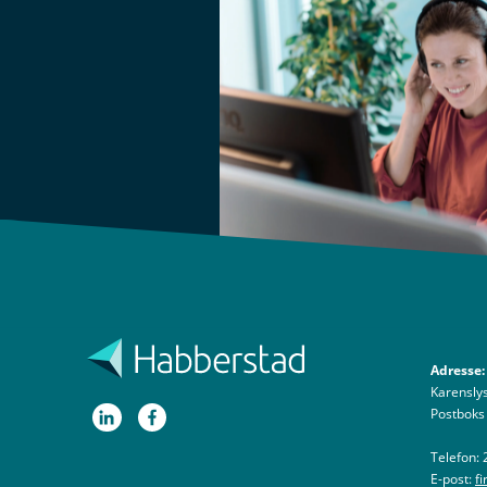
Adresse:
Karenslys
Postboks
Telefon: 
E-post:
f